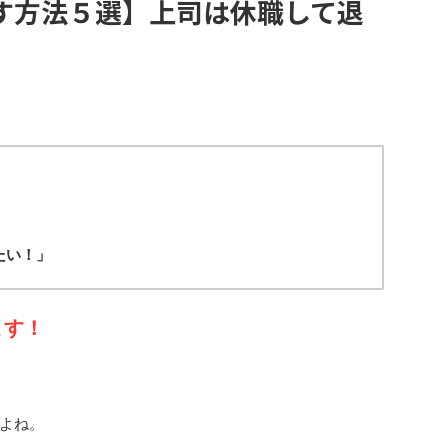
す方法５選】上司は休職して退
」
たい！
」
ます！
よね。