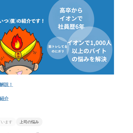
解説！
紹介
ています
上司の悩み