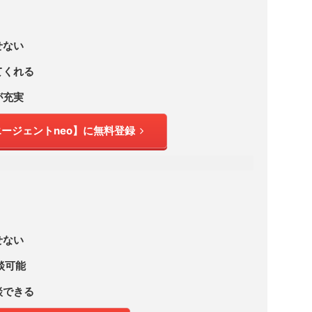
せない
てくれる
が充実
ージェントneo】に無料登録
せない
談可能
談できる