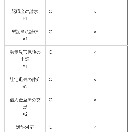
退職金の請求
○
×
※1
慰謝料の請求
○
×
※1
労働災害保険の
○
×
申請
※1
社宅退去の仲介
○
×
※2
借入金返済の交
○
×
渉
※2
訴訟対応
○
×