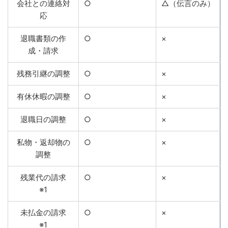
会社との連絡対
○
△（伝言のみ）
応
退職書類の作
○
×
成・請求
残務引継の調整
○
×
有休休暇の調整
○
×
退職日の調整
○
×
私物・返却物の
○
×
調整
残業代の請求
○
×
※1
未払金の請求
○
×
※1