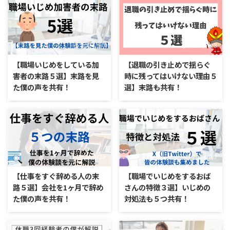
2024/9/7
2024/7/23
【職場いじめをしている加
【退職の引き止めで揺らぐ
害者の末路５選】末路を見
時に残ってはいけない理由５
た僕の声を共有！
選】末路も共有！
2024/6/23
2024/9/7
【仕事をすぐ辞める人の末
【職場でいじめをするおば
路５選】会社を1ヶ月で辞め
さんの特徴３選】いじめの
た僕の声を共有！
対処法も５つ共有！