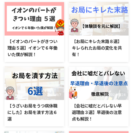
2024/10/3
2024/9/7
【イオンのパートがきつい
【お局にキレた末路８選】
理由５選】イオンで６年働
キレられたお局の変化を共
いた僕が解説！
有！
2024/9/7
2024/6/24
【うざいお局をうつ病休職
【会社に嘘だとバレない早
にした】お局を潰す方法６
退理由３選】早退後の注意
選
点も解説！