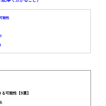
可能性
ト
由
きる可能性【5選】
集