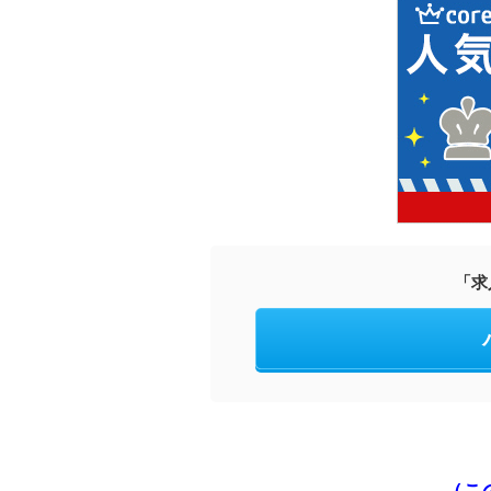
「求
（こ